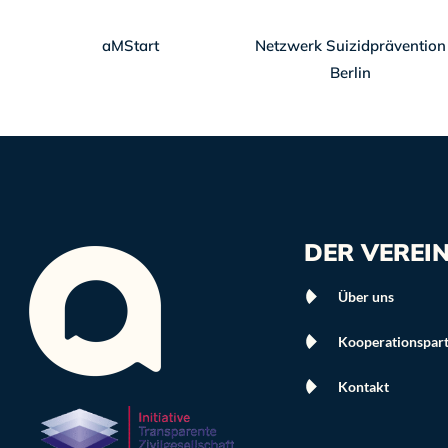
rg
aMStart
Netzwerk Suizidprävention
Berlin
DER VEREI
Über uns
Kooperationspar
Kontakt