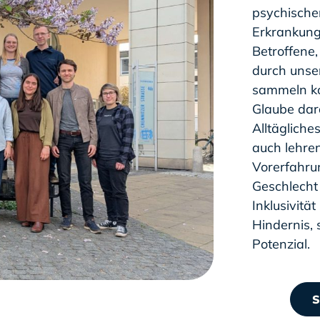
psychische
Erkrankung
Betroffene
durch unse
sammeln ko
Glaube dar
Alltägliche
auch lehre
Vorerfahrun
Geschlecht
Inklusivitä
Hindernis,
Potenzial.
S